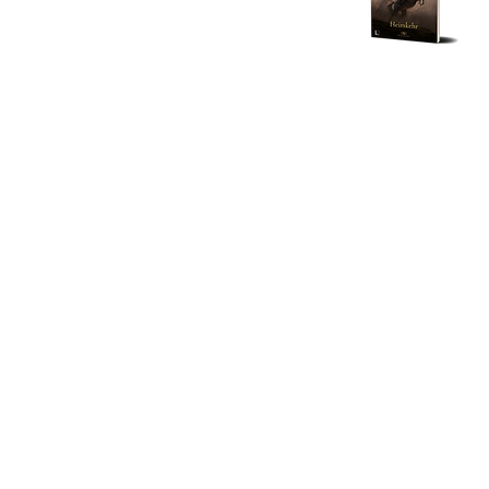
KONTAKT
BUCHSER
LAUSCH medien
Der 13. P
c/o Torsten Weitze
Nebula C
Bramfelder Str. 102a
Sturmfel
22305 Hamburg
Finsterwa
© 2024 Torsten Weitze