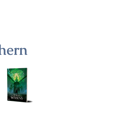
 BOOKS
hern