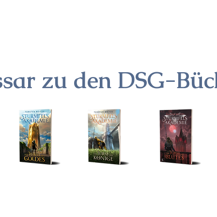
LLES
ÜBER MICH
KONTAKT
SHOP
ENGLISH
ssar zu den DSG-Büc